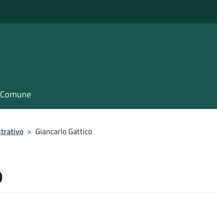
il Comune
trativo
>
Giancarlo Gattico
o