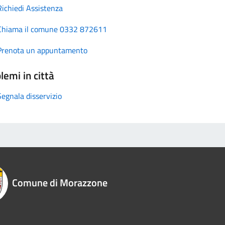
Richiedi Assistenza
Chiama il comune 0332 872611
Prenota un appuntamento
lemi in città
Segnala disservizio
Comune di Morazzone