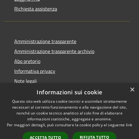
Richiesta assistenza
Amministrazione trasparente
Amministrazione trasparente archivio
Abo pretorio
Informativa privacy
Note legali
×
Dichiarazione di accessibilità
Informazioni sui cookie
Questo sito web utilizza cookie tecnici e assimilati strettamente
necessari al corretto funzionamento e alla navigazione del sito,
nonché un cookie tecnico analitico al solo fine di elaborare
informazioni statistiche, aggregate e anonime.
RSS
Copyright © 2026 • Comune di
Per maggiori dettagli, può consultare la cookie policy al seguente
link
Accessibilità
Morazzone • Powered by
Privacy
Municipium
Accesso
•
RIFIUTA TUTTO
ACCETTA TUTTO