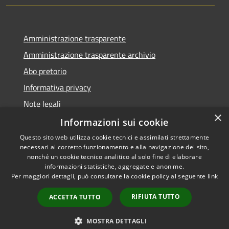
Amministrazione trasparente
Amministrazione trasparente archivio
Abo pretorio
Informativa privacy
Note legali
×
Dichiarazione di accessibilità
Informazioni sui cookie
Questo sito web utilizza cookie tecnici e assimilati strettamente
necessari al corretto funzionamento e alla navigazione del sito,
nonché un cookie tecnico analitico al solo fine di elaborare
informazioni statistiche, aggregate e anonime.
RSS
Copyright © 2026 • Comune di
Per maggiori dettagli, può consultare la cookie policy al seguente
link
Accessibilità
Morazzone • Powered by
Privacy
Municipium
Accesso
•
RIFIUTA TUTTO
ACCETTA TUTTO
Cookie
redazione
Mappa del sito
MOSTRA DETTAGLI