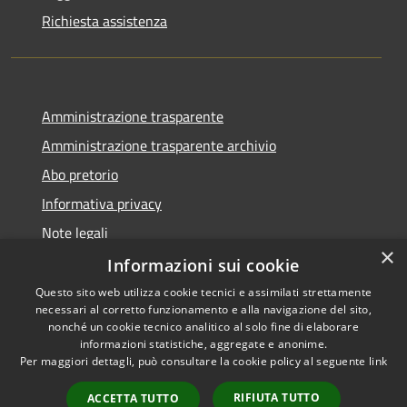
Richiesta assistenza
Amministrazione trasparente
Amministrazione trasparente archivio
Abo pretorio
Informativa privacy
Note legali
×
Dichiarazione di accessibilità
Informazioni sui cookie
Questo sito web utilizza cookie tecnici e assimilati strettamente
necessari al corretto funzionamento e alla navigazione del sito,
nonché un cookie tecnico analitico al solo fine di elaborare
informazioni statistiche, aggregate e anonime.
RSS
Copyright © 2026 • Comune di
Per maggiori dettagli, può consultare la cookie policy al seguente
link
Accessibilità
Morazzone • Powered by
Privacy
Municipium
Accesso
•
RIFIUTA TUTTO
ACCETTA TUTTO