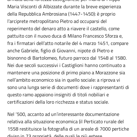
Maria Visconti di Albizzate durante la breve esperienza
della Repubblica Ambrosiana (1447-1450): è proprio
l’arciprete metropolitano Pietro ad occuparsi del
reperimento del denaro atto a riavere il castello, come
pattuito con il nuovo duca di Milano Francesco Sforza e,
fra i firmatari dell’atto notarile del 4 marzo 1451, compare
anche Gabriele, figlio di Giovanni, nipote di Pietro e
bisnonno di Bartolomeo, futuro parroco dal 1548 al 1580.
Nei due secoli successivi i Castiglioni hanno continuato a
mantenere una posizione di primo piano a Morazzone sia
nell’ambito economico sia in quello sociale: a riprova vi
sono una lunga serie di documenti dove i rappresentanti di
questo ramo appaiono insigniti di titoli nobiliari e
certificazioni della loro ricchezza e status sociale.
Nel ‘500, accanto ad un’interessante documentazione
relativa alla situazione economica (il Perticato rurale del
1558 restituisce la fotografia di un areale di 7000 pertiche
diviso in 73 proprietà, delle quali le più estese