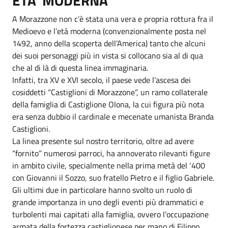
ETA' MODERNA
A Morazzone non c’è stata una vera e propria rottura fra il
Medioevo e l’età moderna (convenzionalmente posta nel
1492, anno della scoperta dell’America) tanto che alcuni
dei suoi personaggi più in vista si collocano sia al di qua
che al di là di questa linea immaginaria.
Infatti, tra XV e XVI secolo, il paese vede l’ascesa dei
cosiddetti “Castiglioni di Morazzone”, un ramo collaterale
della famiglia di Castiglione Olona, la cui figura più nota
era senza dubbio il cardinale e mecenate umanista Branda
Castiglioni.
La linea presente sul nostro territorio, oltre ad avere
“fornito” numerosi parroci, ha annoverato rilevanti figure
in ambito civile, specialmente nella prima metà del ‘400
con Giovanni il Sozzo, suo fratello Pietro e il figlio Gabriele.
Gli ultimi due in particolare hanno svolto un ruolo di
grande importanza in uno degli eventi più drammatici e
turbolenti mai capitati alla famiglia, ovvero l’occupazione
armata della fortezza castiglionese per mano di Filippo