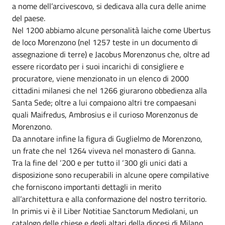
a nome dell’arcivescovo, si dedicava alla cura delle anime
del paese.
Nel 1200 abbiamo alcune personalità laiche come Ubertus
de loco Morenzono (nel 1257 teste in un documento di
assegnazione di terre) e Jacobus Morenzonus che, oltre ad
essere ricordato per i suoi incarichi di consigliere e
procuratore, viene menzionato in un elenco di 2000
cittadini milanesi che nel 1266 giurarono obbedienza alla
Santa Sede; oltre a lui compaiono altri tre compaesani
quali Maifredus, Ambrosius e il curioso Morenzonus de
Morenzono.
Da annotare infine la figura di Guglielmo de Morenzono,
un frate che nel 1264 viveva nel monastero di Ganna.
Tra la fine del ‘200 e per tutto il ‘300 gli unici dati a
disposizione sono recuperabili in alcune opere compilative
che forniscono importanti dettagli in merito
all’architettura e alla conformazione del nostro territorio.
In primis vi è il Liber Notitiae Sanctorum Mediolani, un
catalogo delle chiese e degli altari della diocesi di Milano