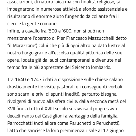
associazioni, di natura laica ma con finalità religiose, si
impegnarono in numerose attività a sfondo assistenziale e
risultarono di enorme aiuto fungendo da collante fra il
clero e la gente comune.
Infine, a cavallo fra ‘500 e ‘600, non si può non
menzionare l’operato di Pier Francesco Mazzucchelli detto
“il Morazzone”, colui che più di ogni altro ha dato lustre al
nostro borgo grazie all’eccelsa qualità pittorica delle sue
opere, lodate già dai suoi contemporanei e divenute nel
tempo fra le più apprezzate del Seicento lombardo.
Tra 1640 e 1747 i dati a disposizione sulle chiese calano
drasticamente (le visite pastorali e i conseguenti verbali
sono scarni e privi di spunti inediti), pertanto bisogna
rivolgersi di nuovo alla sfera civile: dalla seconda metà del
XVII fino a tutto il XVIII secolo si ravvisa il progressivo
decadimento dei Castiglioni a vantaggio della famiglia
Parrocchetti (noti allora come Paruchetti o Peruchetti):
l’atto che sancisce la loro preminenza risale al 17 giugno