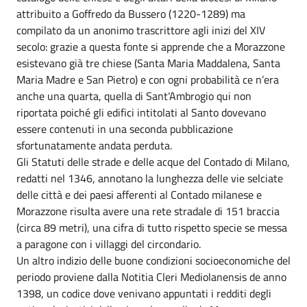
attribuito a Goffredo da Bussero (1220-1289) ma
compilato da un anonimo trascrittore agli inizi del XIV
secolo: grazie a questa fonte si apprende che a Morazzone
esistevano già tre chiese (Santa Maria Maddalena, Santa
Maria Madre e San Pietro) e con ogni probabilità ce n’era
anche una quarta, quella di Sant’Ambrogio qui non
riportata poiché gli edifici intitolati al Santo dovevano
essere contenuti in una seconda pubblicazione
sfortunatamente andata perduta.
Gli Statuti delle strade e delle acque del Contado di Milano,
redatti nel 1346, annotano la lunghezza delle vie selciate
delle città e dei paesi afferenti al Contado milanese e
Morazzone risulta avere una rete stradale di 151 braccia
(circa 89 metri), una cifra di tutto rispetto specie se messa
a paragone con i villaggi del circondario.
Un altro indizio delle buone condizioni socioeconomiche del
periodo proviene dalla Notitia Cleri Mediolanensis de anno
1398, un codice dove venivano appuntati i redditi degli