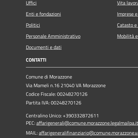
Uffici
Vita lavor
Enti e fondazioni
Imprese 
Politici
Catasto e
Personale Amministrativo
Mobilità e
Documenti e dati
CONTATTI
Comune di Morazzone
Via Mameli n.16 21040 VA Morazzone
Codice Fiscale: 00248270126
Partita IVA: 00248270126
Centralino Unico: +390332872611
PEC:
affarigenerali@comune.morazzone.legalmailpa.i
MAIL:
affarigeneralifinanziario@comune.morazzone.va