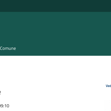
il Comune
Ved
e
09:10